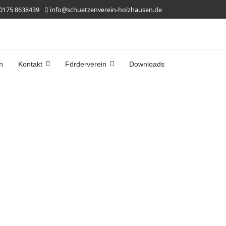
0175 8638439
info@schuetzenverein-holzhausen.de
n
Kontakt
Förderverein
Downloads
mmen